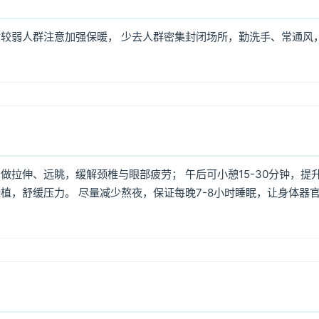
较弱人群注意加强保暖， 少去人群密集封闭场所，勤洗手、常通风
拉伸、远眺，缓解颈椎与眼部疲劳； 午后可小憩15-30分钟，提
植，舒缓压力。 尽量减少熬夜，保证每晚7-8小时睡眠，让身体器