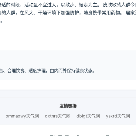
舒适的时段，活动量不宜过大，以散步、慢走为主。 皮肤敏感人群今
喘的人群，在风大、干燥环境下加强防护，随身携带常用药物。 居家
倒。
律作息、合理饮食、适度护理，由内而外保持健康状态。
友情链接
pmmaxwy天气网
qxtnrs天气网
dblgt天气网
ysxrd天气网