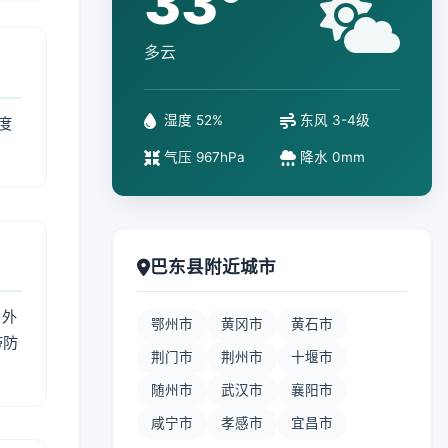
33°
多云
湿度 52%
东风 3-4级
度
气压 967hPa
降水 0mm
巴东县附近城市
 外
鄂州市
黄冈市
黄石市
带防
荆门市
荆州市
十堰市
随州市
武汉市
襄阳市
咸宁市
孝感市
宜昌市