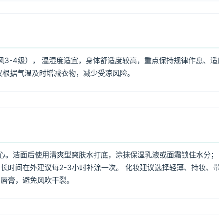
风3-4级）， 温湿度适宜，身体舒适度较高，重点保持规律作息、适
议根据气温及时增减衣物，减少受凉风险。
心。洁面后使用清爽型爽肤水打底，涂抹保湿乳液或面霜锁住水分；
长时间在外建议每2-3小时补涂一次。 化妆建议选择轻薄、持妆、
润唇膏，避免风吹干裂。