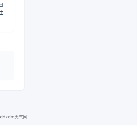
日
注
ddxdm天气网