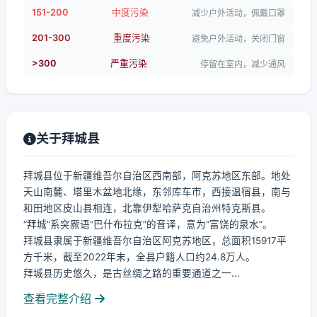
151-200
中度污染
减少户外活动，佩戴口罩
201-300
重度污染
避免户外活动，关闭门窗
>300
严重污染
停留在室内，减少通风
关于拜城县
拜城县位于新疆维吾尔自治区西南部，阿克苏地区东部。地处
天山南麓、塔里木盆地北缘，东邻库车市，西接温宿县，南与
和田地区皮山县相连，北靠伊犁哈萨克自治州特克斯县。
“拜城”系突厥语“巴什布拉克”的音译，意为“富饶的泉水”。
拜城县隶属于新疆维吾尔自治区阿克苏地区，总面积15917平
方千米，截至2022年末，全县户籍人口约24.8万人。
拜城县历史悠久，是古丝绸之路的重要通道之一...
查看完整介绍