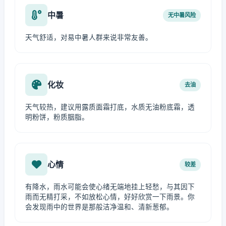
中暑
无中暑风险
天气舒适，对易中暑人群来说非常友善。
化妆
去油
天气较热，建议用露质面霜打底，水质无油粉底霜，透
明粉饼，粉质胭脂。
心情
较差
有降水，雨水可能会使心绪无端地挂上轻愁，与其因下
雨而无精打采，不如放松心情，好好欣赏一下雨景。你
会发现雨中的世界是那般洁净温和、清新葱郁。