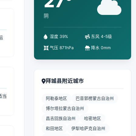
27°
阴
湿度 39%
东风 4-5级
运
气压 871hPa
降水 0mm
拜城县附近城市
适当
阿勒泰地区
巴音郭楞蒙古自治州
博尔塔拉蒙古自治州
昌吉回族自治州
哈密地区
和田地区
伊犁哈萨克自治州