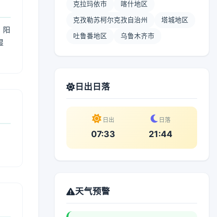
克拉玛依市
喀什地区
克孜勒苏柯尔克孜自治州
塔城地区
；阳
吐鲁番地区
乌鲁木齐市
湿
。
日出日落
日出
日落
07:33
21:44
天气预警