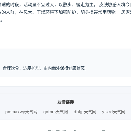
舒适的时段，活动量不宜过大，以散步、慢走为主。 皮肤敏感人群今
喘的人群，在风大、干燥环境下加强防护，随身携带常用药物。 居家
倒。
作息、合理饮食、适度护理，由内而外保持健康状态。
友情链接
pmmaxwy天气网
qxtnrs天气网
dblgt天气网
ysxrd天气网