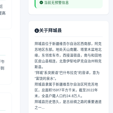
当前无预警信息
近
提高
关于拜城县
拜城县位于新疆维吾尔自治区西南部，阿克
苏地区东部。地处天山南麓、塔里木盆地北
缘，东邻库车市，西接温宿县，南与和田地
区皮山县相连，北靠伊犁哈萨克自治州特克
下午
斯县。
得到
“拜城”系突厥语“巴什布拉克”的音译，意为
“富饶的泉水”。
拜城县隶属于新疆维吾尔自治区阿克苏地
区，总面积15917平方千米，截至2022年
末，全县户籍人口约24.8万人。
拜城县历史悠久，是古丝绸之路的重要通道
之一...