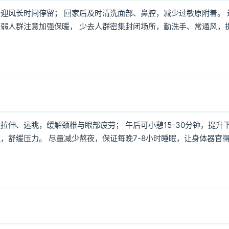
迎风长时间停留； 回家后及时清洗面部、鼻腔，减少过敏原附着。 
弱人群注意加强保暖， 少去人群密集封闭场所，勤洗手、常通风，
伸、远眺，缓解颈椎与眼部疲劳； 午后可小憩15-30分钟，提升
，舒缓压力。 尽量减少熬夜，保证每晚7-8小时睡眠，让身体器官