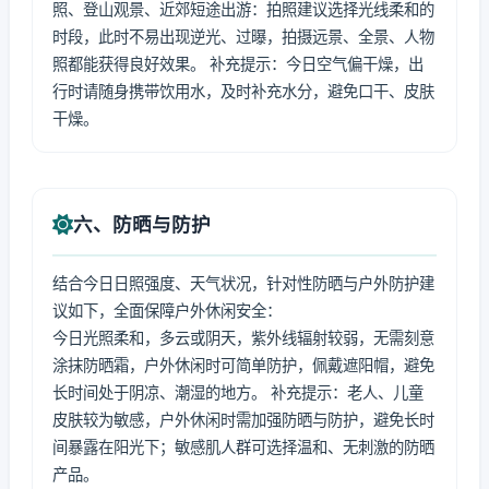
照、登山观景、近郊短途出游：拍照建议选择光线柔和的
时段，此时不易出现逆光、过曝，拍摄远景、全景、人物
照都能获得良好效果。 补充提示：今日空气偏干燥，出
行时请随身携带饮用水，及时补充水分，避免口干、皮肤
干燥。
六、防晒与防护
结合今日日照强度、天气状况，针对性防晒与户外防护建
议如下，全面保障户外休闲安全：
今日光照柔和，多云或阴天，紫外线辐射较弱，无需刻意
涂抹防晒霜，户外休闲时可简单防护，佩戴遮阳帽，避免
长时间处于阴凉、潮湿的地方。 补充提示：老人、儿童
皮肤较为敏感，户外休闲时需加强防晒与防护，避免长时
间暴露在阳光下；敏感肌人群可选择温和、无刺激的防晒
产品。