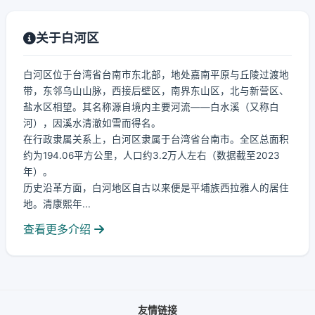
关于白河区
白河区位于台湾省台南市东北部，地处嘉南平原与丘陵过渡地
带，东邻乌山山脉，西接后壁区，南界东山区，北与新营区、
盐水区相望。其名称源自境内主要河流——白水溪（又称白
河），因溪水清澈如雪而得名。
在行政隶属关系上，白河区隶属于台湾省台南市。全区总面积
约为194.06平方公里，人口约3.2万人左右（数据截至2023
年）。
历史沿革方面，白河地区自古以来便是平埔族西拉雅人的居住
地。清康熙年...
查看更多介绍
友情链接