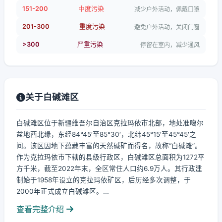
151-200
中度污染
减少户外活动，佩戴口罩
201-300
重度污染
避免户外活动，关闭门窗
>300
严重污染
停留在室内，减少通风
关于白碱滩区
白碱滩区位于新疆维吾尔自治区克拉玛依市北部，地处准噶尔
盆地西北缘，东经84°45′至85°30′，北纬45°15′至45°45′之
间。该区因地下蕴藏丰富的天然碱矿而得名，故称“白碱滩”。
作为克拉玛依市下辖的县级行政区，白碱滩区总面积为1272平
方千米，截至2022年末，全区常住人口约6.9万人。其行政建
制始于1958年设立的克拉玛依矿区，后历经多次调整，于
2000年正式成立白碱滩区。...
查看完整介绍