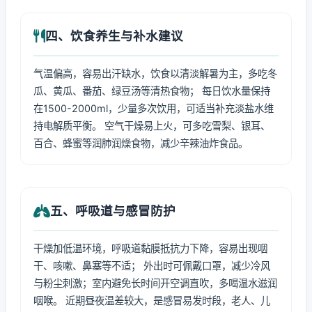
四、饮食养生与补水建议
气温偏高，容易出汗缺水，饮食以清淡解暑为主，多吃冬
瓜、黄瓜、番茄、绿豆汤等清热食物； 每日饮水量保持
在1500-2000ml，少量多次饮用，可适当补充淡盐水维
持电解质平衡。 空气干燥易上火，可多吃雪梨、银耳、
百合、蜂蜜等润肺润燥食物，减少辛辣油炸食品。
五、呼吸道与感冒防护
干燥加低温环境，呼吸道黏膜抵抗力下降，容易出现咽
干、咳嗽、鼻塞等不适； 外出时可佩戴口罩，减少冷风
与粉尘刺激；室内避免长时间开空调直吹，多喝温水滋润
咽喉。 近期昼夜温差较大，是感冒易发时段，老人、儿