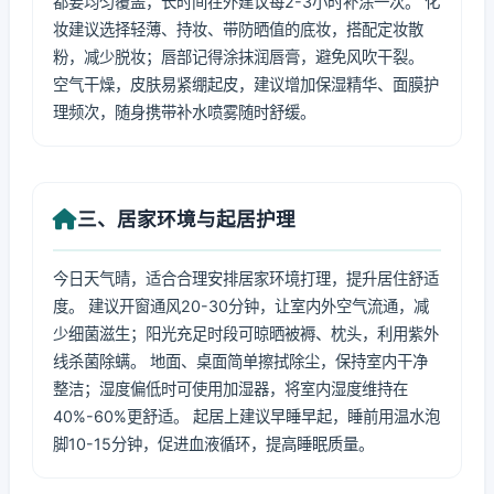
都要均匀覆盖，长时间在外建议每2-3小时补涂一次。 化
妆建议选择轻薄、持妆、带防晒值的底妆，搭配定妆散
粉，减少脱妆；唇部记得涂抹润唇膏，避免风吹干裂。
空气干燥，皮肤易紧绷起皮，建议增加保湿精华、面膜护
理频次，随身携带补水喷雾随时舒缓。
三、居家环境与起居护理
今日天气晴，适合合理安排居家环境打理，提升居住舒适
度。 建议开窗通风20-30分钟，让室内外空气流通，减
少细菌滋生；阳光充足时段可晾晒被褥、枕头，利用紫外
线杀菌除螨。 地面、桌面简单擦拭除尘，保持室内干净
整洁；湿度偏低时可使用加湿器，将室内湿度维持在
40%-60%更舒适。 起居上建议早睡早起，睡前用温水泡
脚10-15分钟，促进血液循环，提高睡眠质量。