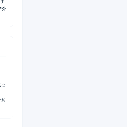
用手
户外
长全
弃垃