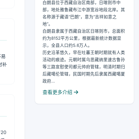
白朗县位于西藏自治区南部，日喀则市中
部，地处雅鲁藏布江中游宽谷地段北岸。其
名称源于藏语“巴朗”，意为“吉祥如意之
地”。
白朗县隶属于西藏自治区日喀则市，总面积
约为8152平方公里，根据最新统计数据显
示，全县人口约5.6万人。
历史沿革悠久，早在吐蕃王朝时期就有人类
不易
活动的痕迹。元朝时属乌思藏纳里速古鲁孙
时补
等三路宣慰使司都元帅府管辖，明清时期归
后藏噶伦管辖，民国时期先后隶属西藏噶厦
政府...
查看更多介绍
20