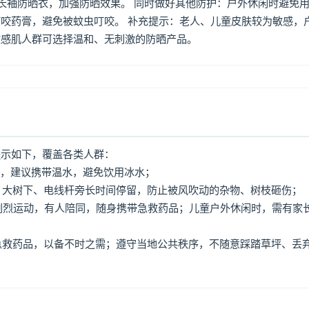
着长袖防晒衣，加强防晒效果。 同时做好其他防护：户外休闲时避免
咬药膏，避免被蚊虫叮咬。 补充提示：老人、儿童皮肤较为敏感，
敏感肌人群可选择温和、无刺激的防晒产品。
提示如下，覆盖各类人群：
水，建议携带温水，避免饮用冰水；
牌、大树下、电线杆旁长时间停留，防止被风吹动的杂物、树枝砸伤；
免剧烈运动，有人陪同，随身携带急救药品；儿童户外休闲时，需有家
、急救药品，以备不时之需；遵守当地公共秩序，不随意踩踏草坪、丢