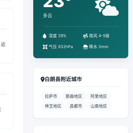
23°
多云
湿度 29%
南风 4-5级
、近
气压 632hPa
降水 0mm
白朗县附近城市
拉萨市
那曲地区
阿里地区
林芝地区
昌都市
山南地区
衣