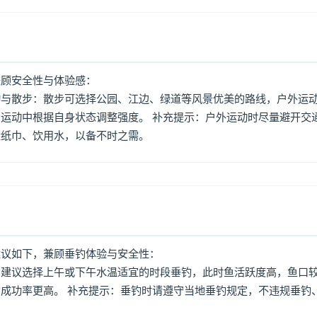
兼顾安全性与体验感：
动与散步：散步可选择公园、江边、绿道等风景优美的路线，户外运
运动中根据自身状态调整强度。 补充提示：户外运动时尽量避开交
量纸巾、饮用水，以备不时之需。
建议如下，兼顾垂钓体验与安全性：
：建议选择上午或下午水温适宜的时段垂钓，此时鱼活跃度高，鱼口
成功率更高。 补充提示：垂钓时请遵守当地垂钓规定，不违规垂钓