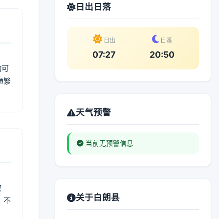
日出日落
日出
日落
07:27
20:50
动可
通繁
天气预警
当前无预警信息
较
关于白朗县
、不