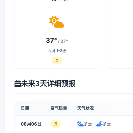
37°
/ 27°
西风 1-3级
良
未来3天详细预报
日期
空气质量
天气状况
08月06日
多云
|
多云
良