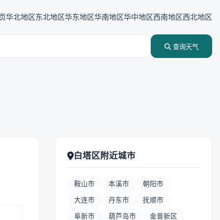
页
华北地区
东北地区
华东地区
华南地区
华中地区
西南地区
西北地区
查询天气
白塔区附近城市
鞍山市
本溪市
朝阳市
大连市
丹东市
抚顺市
阜新市
葫芦岛市
金普新区