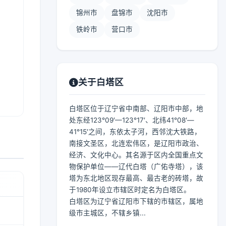
锦州市
盘锦市
沈阳市
铁岭市
营口市
关于白塔区
白塔区位于辽宁省中南部、辽阳市中部，地
处东经123°09′—123°17′、北纬41°08′—
41°15′之间，东依太子河，西邻沈大铁路，
南接文圣区，北连宏伟区，是辽阳市政治、
经济、文化中心。其名源于区内全国重点文
物保护单位——辽代白塔（广佑寺塔），该
塔为东北地区现存最高、最古老的砖塔，故
于1980年设立市辖区时定名为白塔区。
白塔区为辽宁省辽阳市下辖的市辖区，属地
级市主城区，不辖乡镇...