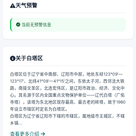
天气预警
当前无预警信息
关于白塔区
白塔区位于辽宁省中南部、辽阳市中部，地处东经123°09′—
123°17′、北纬41°08′—41°15′之间，东依太子河，西邻沈大铁
路，南接文圣区，北连宏伟区，是辽阳市政治、经济、文化中
心。其名源于区内全国重点文物保护单位——辽代白塔（广佑
寺塔），该塔为东北地区现存最高、最古老的砖塔，故于1980
年设立市辖区时定名为白塔区。
白塔区为辽宁省辽阳市下辖的市辖区，属地级市主城区，不辖
乡镇...
查看更多介绍