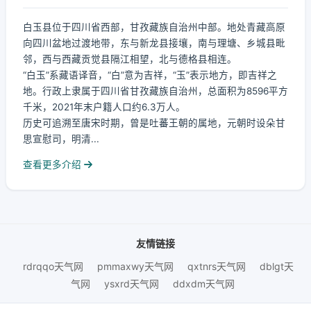
白玉县位于四川省西部，甘孜藏族自治州中部。地处青藏高原
向四川盆地过渡地带，东与新龙县接壤，南与理塘、乡城县毗
邻，西与西藏贡觉县隔江相望，北与德格县相连。
“白玉”系藏语译音，“白”意为吉祥，“玉”表示地方，即吉祥之
地。行政上隶属于四川省甘孜藏族自治州，总面积为8596平方
千米，2021年末户籍人口约6.3万人。
历史可追溯至唐宋时期，曾是吐蕃王朝的属地，元朝时设朵甘
思宣慰司，明清...
查看更多介绍
友情链接
rdrqqo天气网
pmmaxwy天气网
qxtnrs天气网
dblgt天
气网
ysxrd天气网
ddxdm天气网