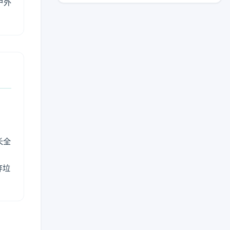
户外
长全
弃垃