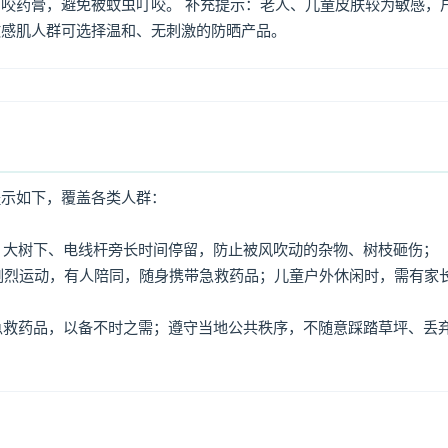
咬药膏，避免被蚊虫叮咬。 补充提示：老人、儿童皮肤较为敏感，
敏感肌人群可选择温和、无刺激的防晒产品。
提示如下，覆盖各类人群：
牌、大树下、电线杆旁长时间停留，防止被风吹动的杂物、树枝砸伤；
免剧烈运动，有人陪同，随身携带急救药品；儿童户外休闲时，需有家
、急救药品，以备不时之需；遵守当地公共秩序，不随意踩踏草坪、丢