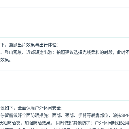
如下，兼顾出片效果与出行体验：
照、登山观景、近郊短途出游：拍照建议选择光线柔和的时段，此时
好效果。
建议如下，全面保障户外休闲安全：
停留需做好全面防晒措施：面部、颈部、手臂等暴露部位，涂抹SPF
着长袖防晒衣，加强防晒效果。 同时做好其他防护：户外休闲时避免