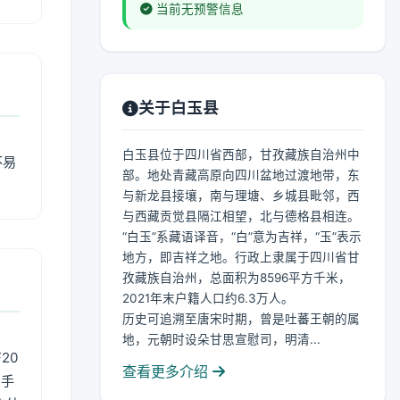
当前无预警信息
关于白玉县
白玉县位于四川省西部，甘孜藏族自治州中
不易
部。地处青藏高原向四川盆地过渡地带，东
与新龙县接壤，南与理塘、乡城县毗邻，西
与西藏贡觉县隔江相望，北与德格县相连。
“白玉”系藏语译音，“白”意为吉祥，“玉”表示
地方，即吉祥之地。行政上隶属于四川省甘
孜藏族自治州，总面积为8596平方千米，
2021年末户籍人口约6.3万人。
历史可追溯至唐宋时期，曾是吐蕃王朝的属
地，元朝时设朵甘思宣慰司，明清...
20
查看更多介绍
用手