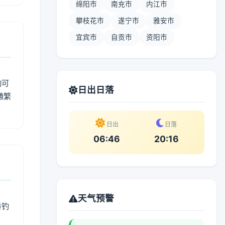
绵阳市
南充市
内江市
攀枝花市
遂宁市
雅安市
宜宾市
自贡市
资阳市
动可
日出日落
通繁
日出
日落
06:46
20:16
天气预警
垂钓