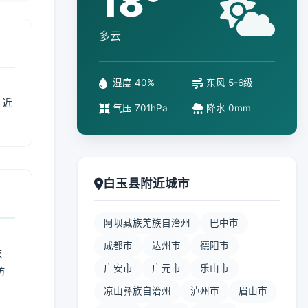
18°
多云
湿度 40%
东风 5-6级
、近
气压 701hPa
降水 0mm
白玉县附近城市
阿坝藏族羌族自治州
巴中市
成都市
达州市
德阳市
衣
广安市
广元市
乐山市
防
凉山彝族自治州
泸州市
眉山市