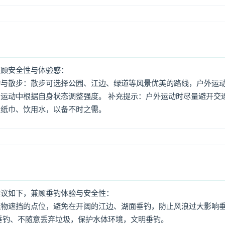
兼顾安全性与体验感：
动与散步：散步可选择公园、江边、绿道等风景优美的路线，户外运
运动中根据自身状态调整强度。 补充提示：户外运动时尽量避开交
量纸巾、饮用水，以备不时之需。
建议如下，兼顾垂钓体验与安全性：
筑物遮挡的点位，避免在开阔的江边、湖面垂钓，防止风浪过大影响
垂钓、不随意丢弃垃圾，保护水体环境，文明垂钓。