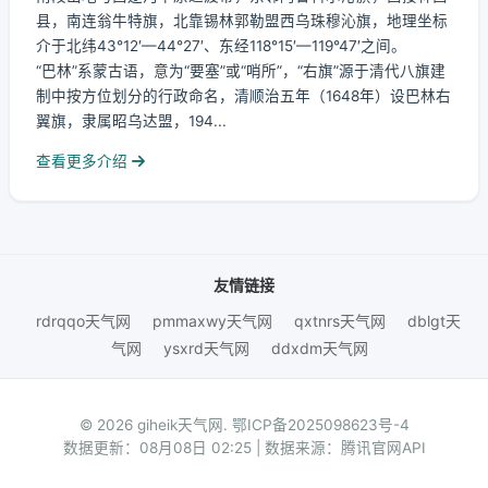
县，南连翁牛特旗，北靠锡林郭勒盟西乌珠穆沁旗，地理坐标
介于北纬43°12′—44°27′、东经118°15′—119°47′之间。
“巴林”系蒙古语，意为“要塞”或“哨所”，“右旗”源于清代八旗建
制中按方位划分的行政命名，清顺治五年（1648年）设巴林右
翼旗，隶属昭乌达盟，194...
查看更多介绍
友情链接
rdrqqo天气网
pmmaxwy天气网
qxtnrs天气网
dblgt天
气网
ysxrd天气网
ddxdm天气网
© 2026 giheik天气网.
鄂ICP备2025098623号-4
数据更新：08月08日 02:25 | 数据来源：腾讯官网API