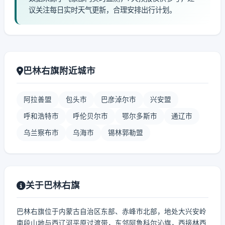
议关注每日实时天气更新，合理安排出行计划。
巴林右旗附近城市
阿拉善盟
包头市
巴彦淖尔市
兴安盟
呼和浩特市
呼伦贝尔市
鄂尔多斯市
通辽市
乌兰察布市
乌海市
锡林郭勒盟
关于巴林右旗
巴林右旗位于内蒙古自治区东部、赤峰市北部，地处大兴安岭
南段山地与西辽河平原过渡带，东邻阿鲁科尔沁旗，西接林西