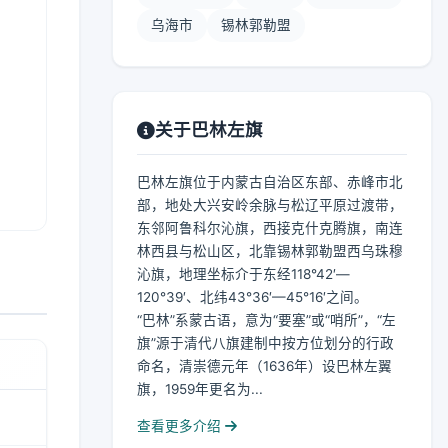
乌海市
锡林郭勒盟
关于巴林左旗
巴林左旗位于内蒙古自治区东部、赤峰市北
部，地处大兴安岭余脉与松辽平原过渡带，
东邻阿鲁科尔沁旗，西接克什克腾旗，南连
林西县与松山区，北靠锡林郭勒盟西乌珠穆
沁旗，地理坐标介于东经118°42′—
120°39′、北纬43°36′—45°16′之间。
“巴林”系蒙古语，意为“要塞”或“哨所”，“左
旗”源于清代八旗建制中按方位划分的行政
命名，清崇德元年（1636年）设巴林左翼
旗，1959年更名为...
查看更多介绍