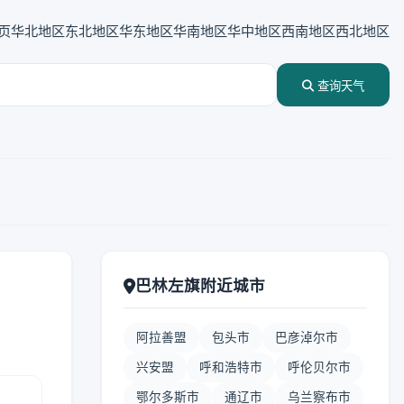
页
华北地区
东北地区
华东地区
华南地区
华中地区
西南地区
西北地区
查询天气
巴林左旗附近城市
阿拉善盟
包头市
巴彦淖尔市
兴安盟
呼和浩特市
呼伦贝尔市
鄂尔多斯市
通辽市
乌兰察布市