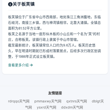
关于板芙镇
板芙镇位于广东省中山市西南部，地处珠江三角洲腹地，东临
石岐河，南接三乡镇，西与神湾镇相邻，北靠大涌镇。全镇总
面积为81.52平方公里。
板芙之名源于当地一座形似木板的小山丘和一个名为“芙”的村
庄，合称板芙。该镇行政上隶属于中山市管辖。
截至最新统计，板芙镇常住人口约为9.6万人。板芙历史悠
久，早在明清时期就已形成村落聚居点，后经多次行政区划调
整，于1986年正式设立板芙镇。
查看更多介绍
友情链接
rdrqqo天气网
pmmaxwy天气网
qxtnrs天气网
dblgt天
气网
ysxrd天气网
ddxdm天气网