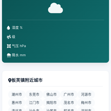
湿度 %
级
气压 hPa
降水 mm
板芙镇附近城市
潮州市
东莞市
佛山市
广州市
河源市
惠州市
江门市
揭阳市
茂名市
梅州市
清远市
汕头市
汕尾市
韶关市
深圳市