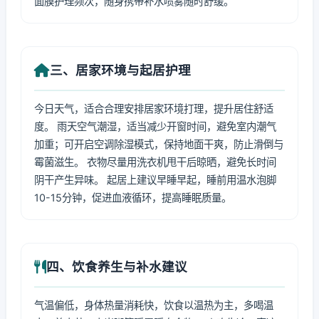
面膜护理频次，随身携带补水喷雾随时舒缓。
三、居家环境与起居护理
今日天气，适合合理安排居家环境打理，提升居住舒适
度。 雨天空气潮湿，适当减少开窗时间，避免室内潮气
加重；可开启空调除湿模式，保持地面干爽，防止滑倒与
霉菌滋生。 衣物尽量用洗衣机甩干后晾晒，避免长时间
阴干产生异味。 起居上建议早睡早起，睡前用温水泡脚
10-15分钟，促进血液循环，提高睡眠质量。
四、饮食养生与补水建议
气温偏低，身体热量消耗快，饮食以温热为主，多喝温