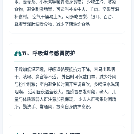
水、姜枣茶、小米粥等暖胃暖身食物； 少吃生冷、寒凉
食物，避免刺激肠胃，可适当补充牛肉、羊肉、坚果等温
补食材。 空气干燥易上火，可多吃雪梨、银耳、百合、
蜂蜜等润肺润燥食物，减少辛辣油炸食品。
五、呼吸道与感冒防护
干燥加低温环境，呼吸道黏膜抵抗力下降，容易出现咽
干、咳嗽、鼻塞等不适； 外出时可佩戴口罩，减少冷风
与粉尘刺激；室内避免长时间开空调直吹，多喝温水滋润
咽喉。 近期昼夜温差较大，是感冒易发时段，老人、儿
童与体质较弱人群注意加强保暖， 少去人群密集封闭场
所，勤洗手、常通风，提高自身防护意识。