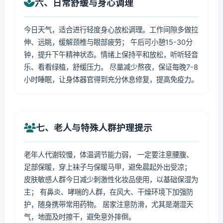
六、日常舒缓与身心调理
今日天气，适合进行轻度身心放松调理。工作间隙多做拉
伸、远眺，缓解颈椎与眼部疲劳； 午后可小憩15-30分
钟，提升下午精神状态。情绪上保持平和放松，听听轻音
乐、看看绿植，舒缓压力。 尽量减少熬夜，保证每晚7-8
小时睡眠，让身体器官得到充分休息修复，提高免疫力。
七、老人与特殊人群护理提示
老年人代谢较慢，体温调节能力弱， 一定要注意腰腹、
足部保暖，穿上袜子与保暖马甲，避免晨起外出受凉；
皮肤敏感人群今日减少刺激性化妆品使用，以基础保湿为
主； 有鼻炎、哮喘的人群，在风大、干燥环境下加强防
护，随身携带常用药物。 居家注意防滑，尤其是潮湿天
气，地面及时擦干，避免意外摔倒。