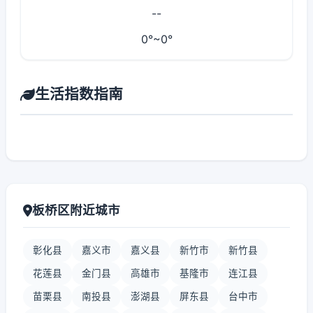
--
0°~0°
生活指数指南
板桥区附近城市
彰化县
嘉义市
嘉义县
新竹市
新竹县
花莲县
金门县
高雄市
基隆市
连江县
苗栗县
南投县
澎湖县
屏东县
台中市