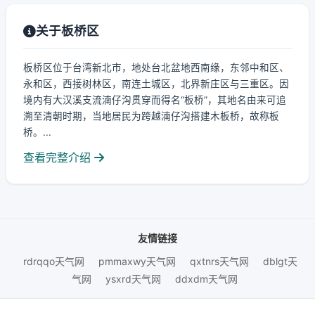
关于板桥区
板桥区位于台湾新北市，地处台北盆地西南缘，东邻中和区、
永和区，西接树林区，南连土城区，北界新庄区与三重区。因
境内有大汉溪支流湳仔沟贯穿而得名“板桥”，其地名由来可追
溯至清朝时期，当地居民为跨越湳仔沟搭建木板桥，故称板
桥。...
查看完整介绍
友情链接
rdrqqo天气网
pmmaxwy天气网
qxtnrs天气网
dblgt天
气网
ysxrd天气网
ddxdm天气网