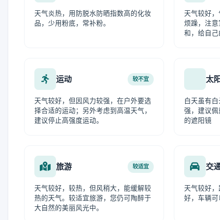
天气炎热，用防脱水防晒指数高的化妆
天气较好，
品，少用粉底，常补粉。
烦躁，注意
和，给自己
运动
太
较不宜
天气较好，但因风力较强，在户外要选
白天虽有白
择合适的运动；另外考虑到高温天气，
强，建议佩
建议停止高强度运动。
的遮阳镜
旅游
交
较适宜
天气较好，较热，但风稍大，能缓解较
天气较好，
热的天气。较适宜旅游，您仍可陶醉于
好，车辆可
大自然的美丽风光中。