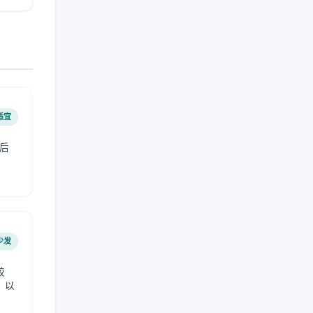
适宜
后
少发
较
，以