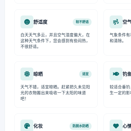
舒适度
空
较不舒适
白天天气多云，并且空气湿度偏大，在
气象条件有
这种天气条件下，您会感到有些闷热，
和清除。
不很舒适。
晾晒
钓
适宜
天气不错，适宜晾晒。赶紧把久未见阳
较适合垂钓
光的衣物搬出来吸收一下太阳的味道
生一定的影
吧！
化妆
心
防脱水防晒