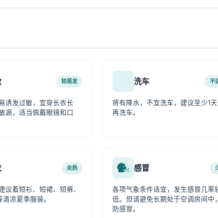
敏
洗车
较易发
不
易诱发过敏，宜穿长衣长
将有降水，不宜洗车，建议至少1天
敏源，适当佩戴眼镜和口
再洗车。
衣
感冒
炎热
建议着短衫、短裙、短裤、
各项气象条件适宜，发生感冒几率
等清凉夏季服装。
低。但请避免长期处于空调房间中
防感冒。