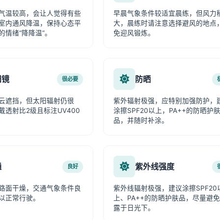
气温较高，会让人觉得有些
早晨气象条件较适宜晨练，但风力
室内通风降温，保持心态平
大，晨练时请注意选择避风的地点
的情绪“降降温”。
免迎风锻炼。
阳镜
防晒
很必要
云遮挡，但太阳辐射仍很
紫外辐射极强，应特别加强防护，
戴透射比2级且标注UV400
涂擦SPF20以上，PA++的防晒护
品，并随时补涂。
通
紫外线强度
良好
路面干燥，交通气象条件良
紫外线辐射极强，建议涂擦SPF20
以正常行驶。
上、PA++的防晒护肤品，尽量避
露于日光下。