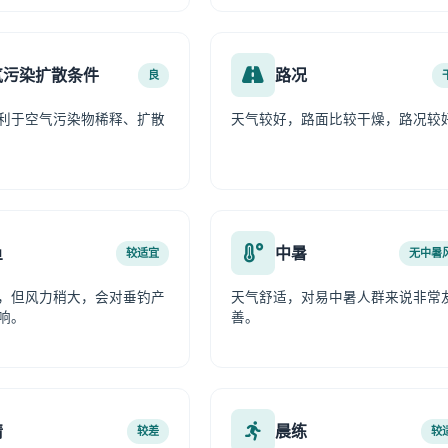
气污染扩散条件
路况
良
利于空气污染物稀释、扩散
天气较好，路面比较干燥，路况较
鱼
中暑
较适宜
无中暑
，但风力稍大，会对垂钓产
天气舒适，对易中暑人群来说非常
响。
善。
情
晨练
较差
较