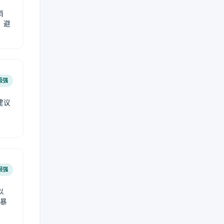
稍
，避
极强
建议
肤
很强
以
免暴