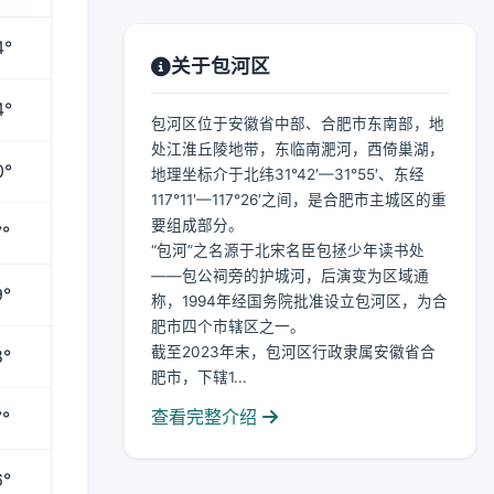
4°
关于包河区
4°
包河区位于安徽省中部、合肥市东南部，地
处江淮丘陵地带，东临南淝河，西倚巢湖，
0°
地理坐标介于北纬31°42′—31°55′、东经
117°11′—117°26′之间，是合肥市主城区的重
要组成部分。
°
“包河”之名源于北宋名臣包拯少年读书处
——包公祠旁的护城河，后演变为区域通
9°
称，1994年经国务院批准设立包河区，为合
肥市四个市辖区之一。
截至2023年末，包河区行政隶属安徽省合
8°
肥市，下辖1...
查看完整介绍
°
6°