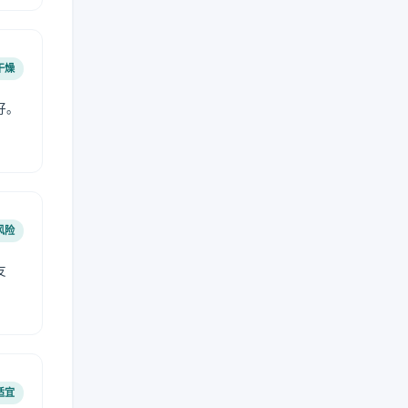
干燥
好。
风险
友
适宜