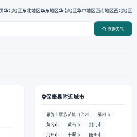
页
华北地区
东北地区
华东地区
华南地区
华中地区
西南地区
西北地区
查询天气
保康县附近城市
恩施土家族苗族自治州
鄂州市
黄冈市
黄石市
荆门市
荆州市
十堰市
随州市