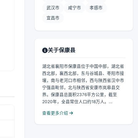
武汉市
咸宁市
孝感市
宜昌市
关于保康县
湖北省襄阳市保康县位于中国中部，湖北省
西北部，襄西北部，东与谷城县、枣阳市接
壤，南与老河口市相邻，西与陕西省汉中市
宁强县毗邻，北与陕西省安康市岚皋县交
界。保康县总面积2376平方公里，截至
2020年，全县常住人口约18万人。...
查看更多介绍