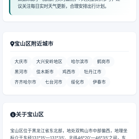
议关注每日实时天气更新，合理安排出行计划。
宝山区附近城市
大庆市
大兴安岭地区
哈尔滨市
鹤岗市
黑河市
佳木斯市
鸡西市
牡丹江市
齐齐哈尔市
七台河市
绥化市
伊春市
关于宝山区
宝山区位于黑龙江省东北部，地处双鸭山市中部偏西，地理坐
标介于东经131°15′—131°35′、北纬46°20′—46°35′之间，东