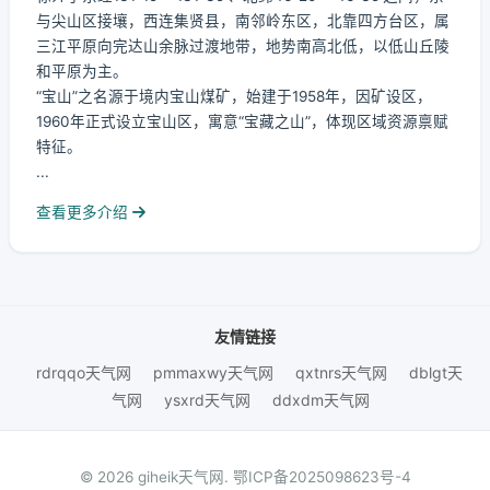
与尖山区接壤，西连集贤县，南邻岭东区，北靠四方台区，属
三江平原向完达山余脉过渡地带，地势南高北低，以低山丘陵
和平原为主。
“宝山”之名源于境内宝山煤矿，始建于1958年，因矿设区，
1960年正式设立宝山区，寓意“宝藏之山”，体现区域资源禀赋
特征。
...
查看更多介绍
友情链接
rdrqqo天气网
pmmaxwy天气网
qxtnrs天气网
dblgt天
气网
ysxrd天气网
ddxdm天气网
© 2026 giheik天气网.
鄂ICP备2025098623号-4