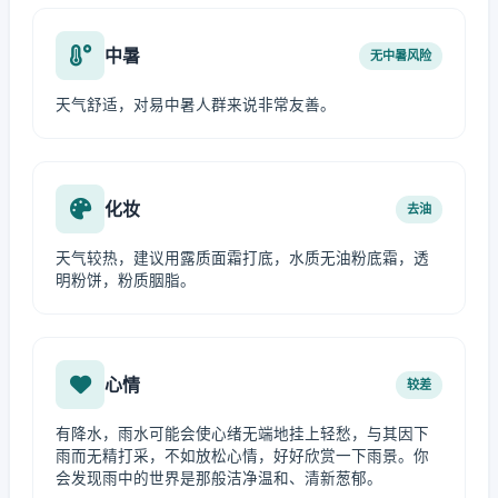
中暑
无中暑风险
天气舒适，对易中暑人群来说非常友善。
化妆
去油
天气较热，建议用露质面霜打底，水质无油粉底霜，透
明粉饼，粉质胭脂。
心情
较差
有降水，雨水可能会使心绪无端地挂上轻愁，与其因下
雨而无精打采，不如放松心情，好好欣赏一下雨景。你
会发现雨中的世界是那般洁净温和、清新葱郁。