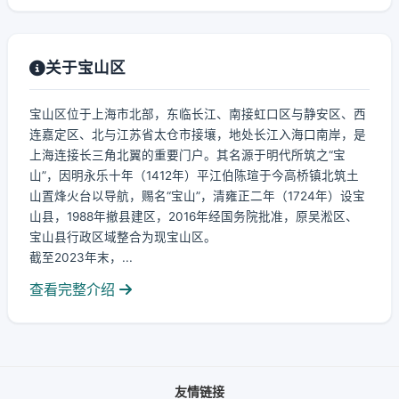
关于宝山区
宝山区位于上海市北部，东临长江、南接虹口区与静安区、西
连嘉定区、北与江苏省太仓市接壤，地处长江入海口南岸，是
上海连接长三角北翼的重要门户。其名源于明代所筑之“宝
山”，因明永乐十年（1412年）平江伯陈瑄于今高桥镇北筑土
山置烽火台以导航，赐名“宝山”，清雍正二年（1724年）设宝
山县，1988年撤县建区，2016年经国务院批准，原吴淞区、
宝山县行政区域整合为现宝山区。
截至2023年末，...
查看完整介绍
友情链接