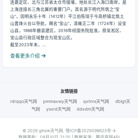
连嘉定区、北与江苏省太仓市接壤，地处长江入海口南岸，是
上海连接长三角北翼的重要门户。其名源于明代所筑之“宝
山”，因明永乐十年（1412年）平江伯陈瑄于今高桥镇北筑土
山置烽火台以导航，赐名“宝山”，清雍正二年（1724年）设宝
山县，1988年撤县建区，2016年经国务院批准，原吴淞区、
宝山县行政区域整合为现宝山区。
截至2023年末，...
查看更多介绍
友情链接
rdrqqo天气网
pmmaxwy天气网
qxtnrs天气网
dblgt天
气网
ysxrd天气网
ddxdm天气网
© 2026 giheik天气网.
鄂ICP备2025098623号-4
数据更新：08月10日 21:20 | 数据来源：腾讯官网API