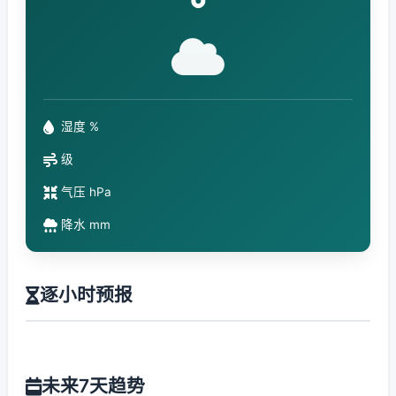
°
湿度 %
级
气压 hPa
降水 mm
逐小时预报
未来7天趋势