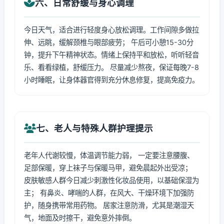
六、日常舒缓与身心调理
今日天气，适合进行轻度身心放松调理。工作间隙多做拉
伸、远眺，缓解颈椎与眼部疲劳； 午后可小憩15-30分
钟，提升下午精神状态。情绪上保持平和放松，听听轻音
乐、看看绿植，舒缓压力。 尽量减少熬夜，保证每晚7-8
小时睡眠，让身体器官得到充分休息修复，提高免疫力。
七、老人与特殊人群护理提示
老年人代谢较慢，体温调节能力弱， 一定要注意腰腹、
足部保暖，穿上袜子与保暖马甲，避免晨起外出受凉；
皮肤敏感人群今日减少刺激性化妆品使用，以基础保湿为
主； 有鼻炎、哮喘的人群，在风大、干燥环境下加强防
护，随身携带常用药物。 居家注意防滑，尤其是潮湿天
气，地面及时擦干，避免意外摔倒。