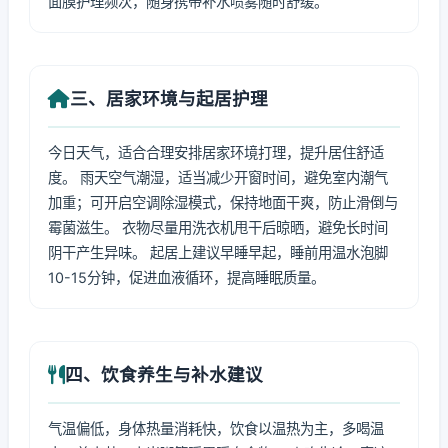
面膜护理频次，随身携带补水喷雾随时舒缓。
三、居家环境与起居护理
今日天气，适合合理安排居家环境打理，提升居住舒适
度。 雨天空气潮湿，适当减少开窗时间，避免室内潮气
加重；可开启空调除湿模式，保持地面干爽，防止滑倒与
霉菌滋生。 衣物尽量用洗衣机甩干后晾晒，避免长时间
阴干产生异味。 起居上建议早睡早起，睡前用温水泡脚
10-15分钟，促进血液循环，提高睡眠质量。
四、饮食养生与补水建议
气温偏低，身体热量消耗快，饮食以温热为主，多喝温