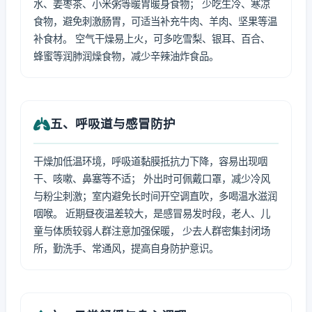
水、姜枣茶、小米粥等暖胃暖身食物； 少吃生冷、寒凉
食物，避免刺激肠胃，可适当补充牛肉、羊肉、坚果等温
补食材。 空气干燥易上火，可多吃雪梨、银耳、百合、
蜂蜜等润肺润燥食物，减少辛辣油炸食品。
五、呼吸道与感冒防护
干燥加低温环境，呼吸道黏膜抵抗力下降，容易出现咽
干、咳嗽、鼻塞等不适； 外出时可佩戴口罩，减少冷风
与粉尘刺激；室内避免长时间开空调直吹，多喝温水滋润
咽喉。 近期昼夜温差较大，是感冒易发时段，老人、儿
童与体质较弱人群注意加强保暖， 少去人群密集封闭场
所，勤洗手、常通风，提高自身防护意识。