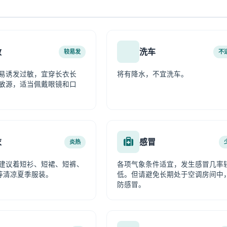
敏
洗车
较易发
不
易诱发过敏，宜穿长衣长
将有降水，不宜洗车。
敏源，适当佩戴眼镜和口
衣
感冒
炎热
建议着短衫、短裙、短裤、
各项气象条件适宜，发生感冒几率
等清凉夏季服装。
低。但请避免长期处于空调房间中
防感冒。