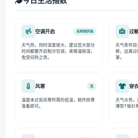
今日生活指数
空调开启
过
长时间开启
天气热，同时湿度很大，建议您大部分
天气条件较
时间都要开启制冷空调，来降温除湿，
裤，远离过
免受闷热之苦。
罩。
风寒
穿
无
温度未达到风寒所需的低温，稍作防寒
天气炎热，
准备即可。
薄型T恤衫