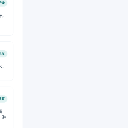
干燥
好，
。
易发
水，
适宜
稍
，避