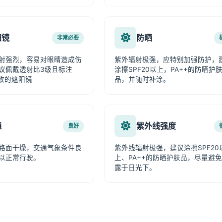
阳镜
防晒
非常必要
射强烈，容易对眼睛造成伤
紫外辐射极强，应特别加强防护，
议佩戴透射比3级且标注
涂擦SPF20以上，PA++的防晒护
吸收的遮阳镜
品，并随时补涂。
通
紫外线强度
良好
路面干燥，交通气象条件良
紫外线辐射极强，建议涂擦SPF20
以正常行驶。
上、PA++的防晒护肤品，尽量避
露于日光下。