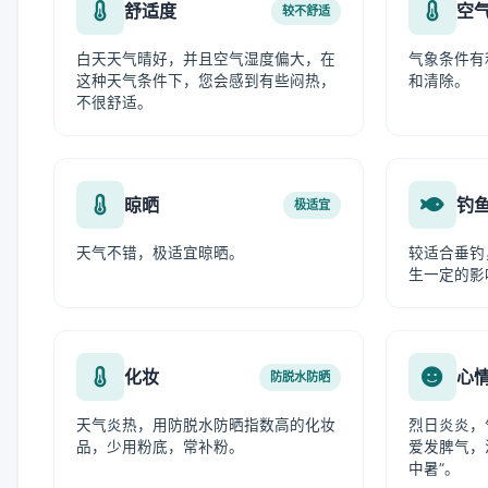
舒适度
空
较不舒适
白天天气晴好，并且空气湿度偏大，在
气象条件有
这种天气条件下，您会感到有些闷热，
和清除。
不很舒适。
晾晒
钓
极适宜
天气不错，极适宜晾晒。
较适合垂钓
生一定的影
化妆
心
防脱水防晒
天气炎热，用防脱水防晒指数高的化妆
烈日炎炎，
品，少用粉底，常补粉。
爱发脾气，
中暑”。