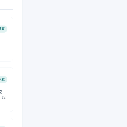
适宜
少发
较
，以