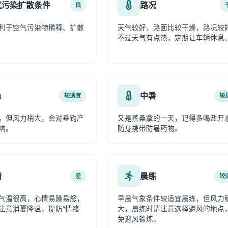
气污染扩散条件
路况
良
利于空气污染物稀释、扩散
天气较好，路面比较干燥，路况较
不过天气有点热，定期让车辆休息
鱼
中暑
较适宜
较
，但风力稍大，会对垂钓产
又是蒸桑拿的一天，记得多喝盐开
响。
随身携带防暑药物。
情
晨练
差
较
气温很高，心情易躁易怒，
早晨气象条件较适宜晨练，但风力
注意消夏降温，提防“情绪
大，晨练时请注意选择避风的地点
免迎风锻炼。