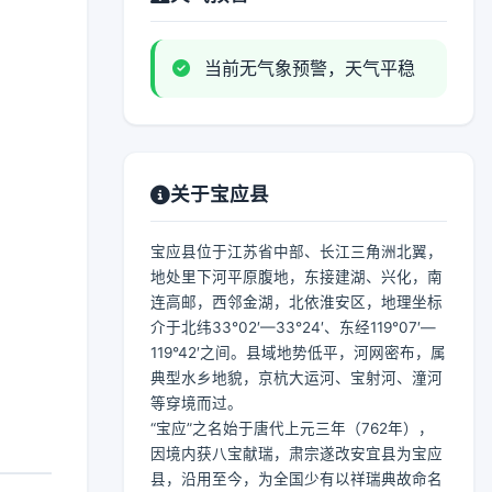
当前无气象预警，天气平稳
关于宝应县
宝应县位于江苏省中部、长江三角洲北翼，
地处里下河平原腹地，东接建湖、兴化，南
连高邮，西邻金湖，北依淮安区，地理坐标
介于北纬33°02′—33°24′、东经119°07′—
119°42′之间。县域地势低平，河网密布，属
典型水乡地貌，京杭大运河、宝射河、潼河
等穿境而过。
“宝应”之名始于唐代上元三年（762年），
因境内获八宝献瑞，肃宗遂改安宜县为宝应
县，沿用至今，为全国少有以祥瑞典故命名