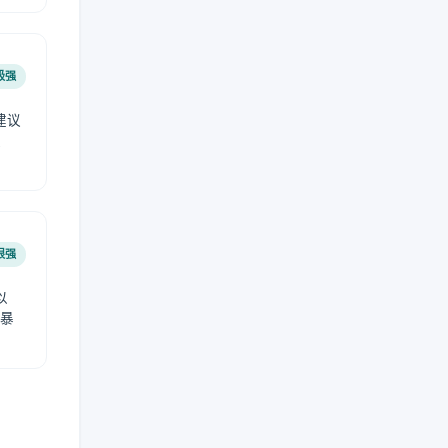
极强
建议
肤
很强
以
免暴