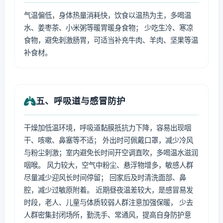
气温偏低，身体热量消耗快，饮食以温热为主，多喝温
水、姜枣茶、小米粥等暖胃暖身食物； 少吃生冷、寒凉
食物，避免刺激肠胃，可适当补充牛肉、羊肉、坚果等温
补食材。
五、呼吸道与感冒防护
干燥加低温环境，呼吸道黏膜抵抗力下降，容易出现咽
干、咳嗽、鼻塞等不适； 外出时可佩戴口罩，减少冷风
与粉尘刺激；室内避免长时间开空调直吹，多喝温水滋润
咽喉。 风力较大，空气中粉尘、悬浮物增多，敏感人群
尽量减少迎风长时间停留； 回家后及时清洗面部、鼻
腔，减少过敏原附着。 近期昼夜温差较大，是感冒易发
时段，老人、儿童与体质较弱人群注意加强保暖， 少去
人群密集封闭场所，勤洗手、常通风，提高自身防护意