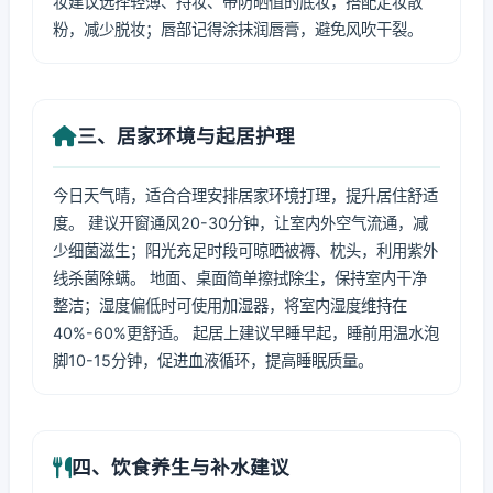
妆建议选择轻薄、持妆、带防晒值的底妆，搭配定妆散
粉，减少脱妆；唇部记得涂抹润唇膏，避免风吹干裂。
三、居家环境与起居护理
今日天气晴，适合合理安排居家环境打理，提升居住舒适
度。 建议开窗通风20-30分钟，让室内外空气流通，减
少细菌滋生；阳光充足时段可晾晒被褥、枕头，利用紫外
线杀菌除螨。 地面、桌面简单擦拭除尘，保持室内干净
整洁；湿度偏低时可使用加湿器，将室内湿度维持在
40%-60%更舒适。 起居上建议早睡早起，睡前用温水泡
脚10-15分钟，促进血液循环，提高睡眠质量。
四、饮食养生与补水建议