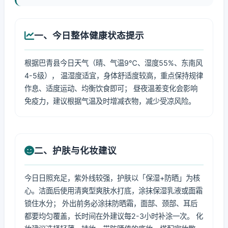
一、今日整体健康状态提示
根据巴青县今日天气（晴、气温9℃、湿度55%、东南风
4-5级）， 温湿度适宜，身体舒适度较高，重点保持规律
作息、适度运动、均衡饮食即可； 昼夜温差变化会影响
免疫力，建议根据气温及时增减衣物，减少受凉风险。
二、护肤与化妆建议
今日日照充足，紫外线较强，护肤以「保湿+防晒」为核
心。洁面后使用清爽型爽肤水打底，涂抹保湿乳液或面霜
锁住水分； 外出前务必涂抹防晒霜，面部、颈部、耳后
都要均匀覆盖，长时间在外建议每2-3小时补涂一次。 化