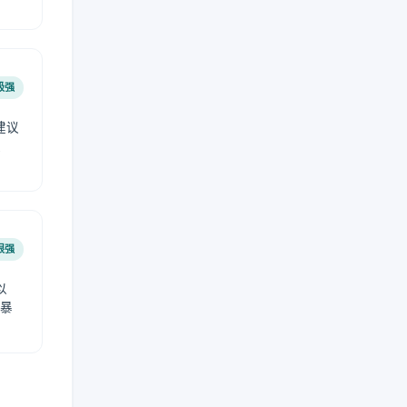
极强
建议
肤
很强
以
免暴