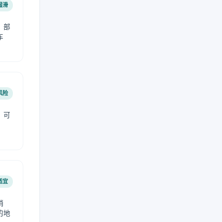
湿滑
，部
车
风险
，可
适宜
稍
的地