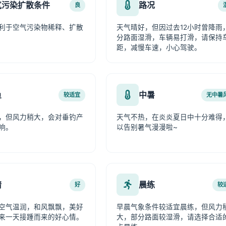
气污染扩散条件
路况
良
利于空气污染物稀释、扩散
天气晴好，但因过去12小时曾降雨
分路面湿滑，车辆易打滑，请保持
距，减慢车速，小心驾驶。
鱼
中暑
较适宜
无中暑
，但风力稍大，会对垂钓产
天气不热，在炎炎夏日中十分难得
响。
以告别暑气漫漫啦~
情
晨练
好
较
空气温润，和风飘飘，美好
早晨气象条件较适宜晨练，但风力
来一天接踵而来的好心情。
大，部分路面较湿滑，请选择合适