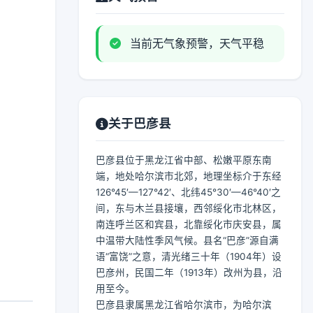
当前无气象预警，天气平稳
关于巴彦县
巴彦县位于黑龙江省中部、松嫩平原东南
端，地处哈尔滨市北郊，地理坐标介于东经
126°45′—127°42′、北纬45°30′—46°40′之
间，东与木兰县接壤，西邻绥化市北林区，
南连呼兰区和宾县，北靠绥化市庆安县，属
中温带大陆性季风气候。县名“巴彦”源自满
语“富饶”之意，清光绪三十年（1904年）设
巴彦州，民国二年（1913年）改州为县，沿
用至今。
巴彦县隶属黑龙江省哈尔滨市，为哈尔滨