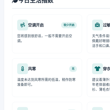
今日生活指数
空调开启
过
较少开启
您将感到很舒适，一般不需要开启空
天气条件易
调。
佩戴好眼镜
洁手和口鼻
风寒
穿
无
温度未达到风寒所需的低温，稍作防寒
建议着薄外
准备即可。
年老体弱者
衫、薄毛衣