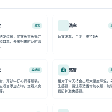
敏
洗车
易发
诱发过敏，宜穿长衣长裤并
适宜洗车，至少可维持5天
和口罩，外出归来时及时清
。
衣
感冒
较舒适
套、开衫牛仔衫裤等服装。
相对于今天将会出现大幅度降温，
应适当添加衣物，宜着夹克
生感冒，请注意适当增加衣服，加
等。
我防护避免感冒。