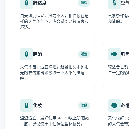
舒适度
空
舒适
白天温度适宜，风力不大，相信您在这
气象条件有
样的天气条件下，应会感到比较清爽和
和清除。
舒适。
晾晒
钓
适宜
天气不错，适宜晾晒。赶紧把久未见阳
较适合垂钓
光的衣物搬出来吸收一下太阳的味道
生一定的影
吧！
化妆
心
防晒
温湿适宜，最好使用SPF20以上防晒霜
天气较好，
打底，建议使用中性保湿型化妆品。
的天气会带