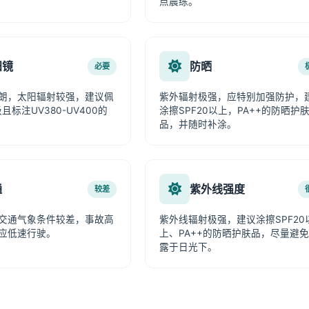
点晨练。
阳镜
防晒
必要
朗，太阳辐射较强，建议佩
紫外辐射极强，应特别加强防护，
且标注UV380-UV400的
涂擦SPF20以上，PA++的防晒护
品，并随时补涂。
通
紫外线强度
较差
交通气象条件较差，事故高
紫外线辐射极强，建议涂擦SPF20
应低速行驶。
上、PA++的防晒护肤品，尽量避
露于日光下。