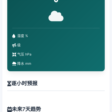
°
湿度 %
级
气压 hPa
降水 mm
逐小时预报
未来7天趋势