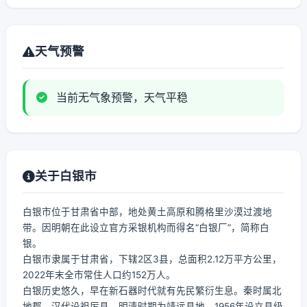
天气预警
当前无气象预警，天气平稳
关于白银市
白银市位于甘肃省中部，地处黄土高原和腾格里沙漠过渡地
带。因明朝在此设立官方采银机构而得名“白银厂”，简称白
银。
白银市隶属于甘肃省，下辖2区3县，总面积2.12万平方公里，
2022年末全市常住人口约152万人。
白银历史悠久，早在新石器时代就有先民繁衍生息。秦时属北
地郡，汉代设祖厉县，明清时期为靖远县地，1956年设立县级