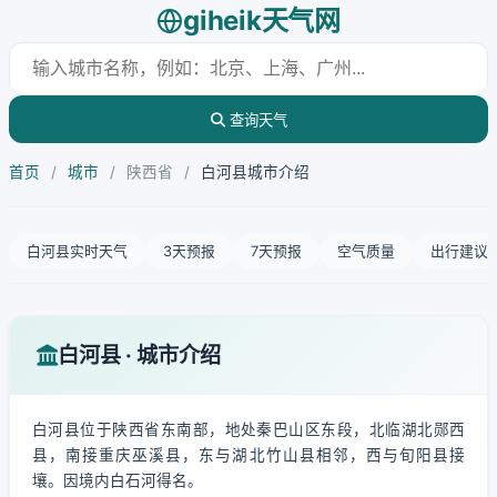
giheik天气网
查询天气
首页
/
城市
/
陕西省
/
白河县城市介绍
白河县实时天气
3天预报
7天预报
空气质量
出行建议
白河县 · 城市介绍
白河县位于陕西省东南部，地处秦巴山区东段，北临湖北郧西
县，南接重庆巫溪县，东与湖北竹山县相邻，西与旬阳县接
壤。因境内白石河得名。