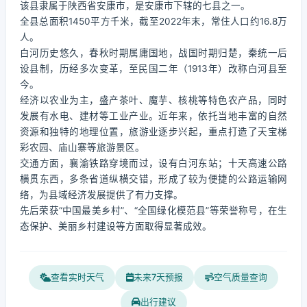
该县隶属于陕西省安康市，是安康市下辖的七县之一。
全县总面积1450平方千米，截至2022年末，常住人口约16.8万
人。
白河历史悠久，春秋时期属庸国地，战国时期归楚，秦统一后
设县制，历经多次变革，至民国二年（1913年）改称白河县至
今。
经济以农业为主，盛产茶叶、魔芋、核桃等特色农产品，同时
发展有水电、建材等工业产业。近年来，依托当地丰富的自然
资源和独特的地理位置，旅游业逐步兴起，重点打造了天宝梯
彩农园、庙山寨等旅游景区。
交通方面，襄渝铁路穿境而过，设有白河东站；十天高速公路
横贯东西，多条省道纵横交错，形成了较为便捷的公路运输网
络，为县域经济发展提供了有力支撑。
先后荣获“中国最美乡村”、“全国绿化模范县”等荣誉称号，在生
态保护、美丽乡村建设等方面取得显著成效。
查看实时天气
未来7天预报
空气质量查询
出行建议