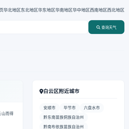
页
华北地区
东北地区
华东地区
华南地区
华中地区
西南地区
西北地区
查询天气
白云区附近城市
安顺市
毕节市
六盘水市
云山而得
黔东南苗族侗族自治州
黔南布依族苗族自治州