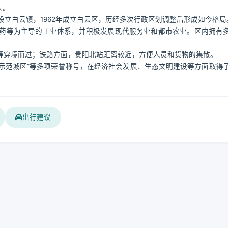
人。
设立白云镇，1962年成立白云区，历经多次行政区划调整后形成如今格局
药等为主导的工业体系，并积极发展现代服务业和都市农业。区内拥有
等穿境而过；铁路方面，贵阳北站距离较近，方便人员和货物的集散。
设示范城区”等多项荣誉称号，在经济社会发展、生态文明建设等方面取得
出行建议