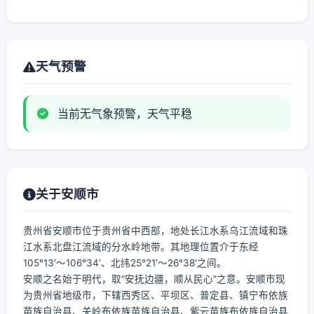
天气预警
当前无气象预警，天气平稳
关于安顺市
贵州省安顺市位于贵州省中西部，地处长江水系乌江流域和珠
江水系北盘江流域的分水岭地带。其地理位置介于东经
105°13′～106°34′、北纬25°21′～26°38′之间。
安顺之名始于明代，取“安抚边疆，顺从民心”之意。安顺市现
为贵州省地级市，下辖西秀区、平坝区、普定县、镇宁布依族
苗族自治县、关岭布依族苗族自治县、紫云苗族布依族自治县