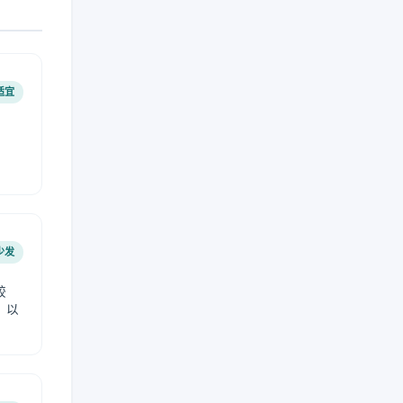
适宜
少发
较
，以