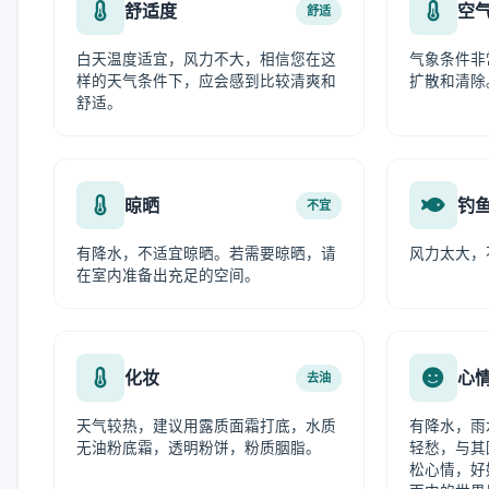
舒适度
空
舒适
白天温度适宜，风力不大，相信您在这
气象条件非
样的天气条件下，应会感到比较清爽和
扩散和清除
舒适。
晾晒
钓
不宜
有降水，不适宜晾晒。若需要晾晒，请
风力太大，
在室内准备出充足的空间。
化妆
心
去油
天气较热，建议用露质面霜打底，水质
有降水，雨
无油粉底霜，透明粉饼，粉质胭脂。
轻愁，与其
松心情，好