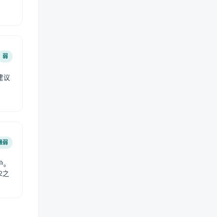
弱
建议
。
最弱
护。
2之