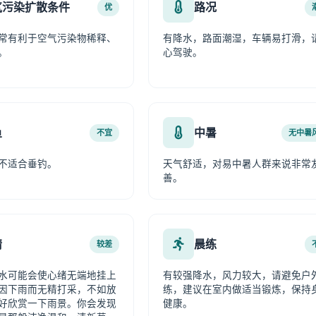
气污染扩散条件
路况
优
常有利于空气污染物稀释、
有降水，路面潮湿，车辆易打滑，
。
心驾驶。
鱼
中暑
不宜
无中暑
不适合垂钓。
天气舒适，对易中暑人群来说非常
善。
情
晨练
较差
水可能会使心绪无端地挂上
有较强降水，风力较大，请避免户
因下雨而无精打采，不如放
练，建议在室内做适当锻炼，保持
好欣赏一下雨景。你会发现
健康。