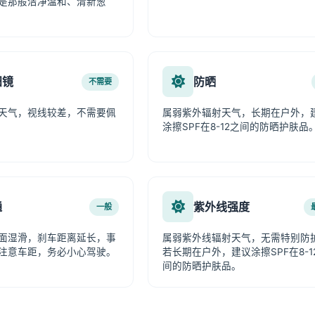
是那般洁净温和、清新葱
阳镜
防晒
不需要
天气，视线较差，不需要佩
属弱紫外辐射天气，长期在户外，
涂擦SPF在8-12之间的防晒护肤品
通
紫外线强度
一般
面湿滑，刹车距离延长，事
属弱紫外线辐射天气，无需特别防
注意车距，务必小心驾驶。
若长期在户外，建议涂擦SPF在8-1
间的防晒护肤品。