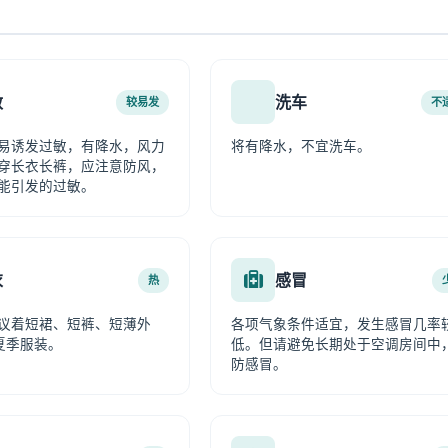
敏
洗车
较易发
不
易诱发过敏，有降水，风力
将有降水，不宜洗车。
穿长衣长裤，应注意防风，
能引发的过敏。
衣
感冒
热
议着短裙、短裤、短薄外
各项气象条件适宜，发生感冒几率
夏季服装。
低。但请避免长期处于空调房间中
防感冒。