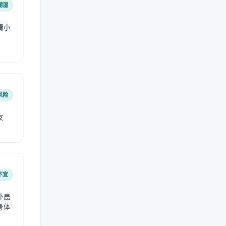
潮湿
请小
风险
友
不宜
外晨
身体