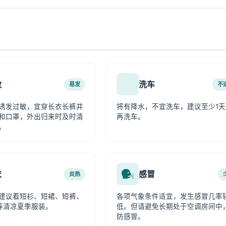
敏
洗车
易发
不
诱发过敏，宜穿长衣长裤并
将有降水，不宜洗车，建议至少1天
和口罩，外出归来时及时清
再洗车。
。
衣
感冒
炎热
建议着短衫、短裙、短裤、
各项气象条件适宜，发生感冒几率
等清凉夏季服装。
低。但请避免长期处于空调房间中
防感冒。