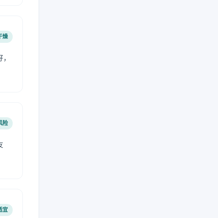
干燥
好，
。
风险
友
适宜