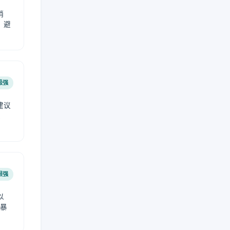
稍
，避
极强
建议
肤
很强
以
免暴