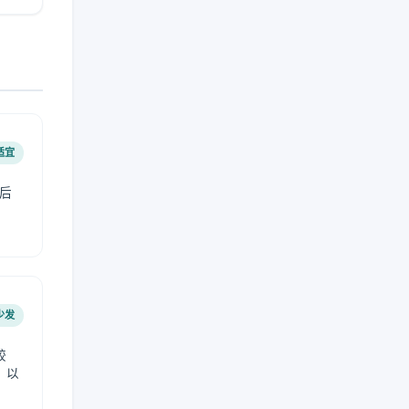
适宜
后
少发
较
，以