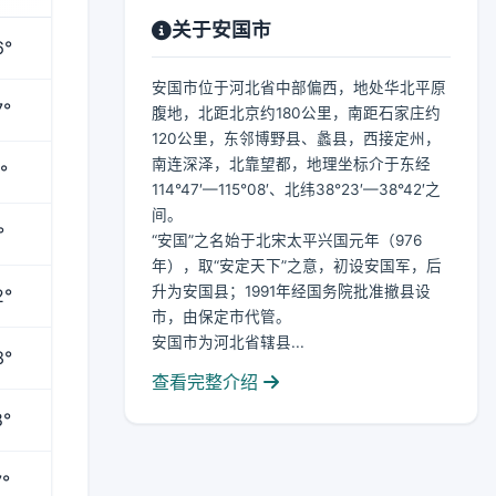
关于安国市
6°
安国市位于河北省中部偏西，地处华北平原
7°
腹地，北距北京约180公里，南距石家庄约
120公里，东邻博野县、蠡县，西接定州，
南连深泽，北靠望都，地理坐标介于东经
°
114°47′—115°08′、北纬38°23′—38°42′之
间。
°
“安国”之名始于北宋太平兴国元年（976
年），取“安定天下”之意，初设安国军，后
升为安国县；1991年经国务院批准撤县设
2°
市，由保定市代管。
安国市为河北省辖县...
3°
查看完整介绍
8°
°