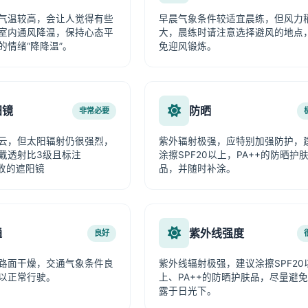
气温较高，会让人觉得有些
早晨气象条件较适宜晨练，但风力
室内通风降温，保持心态平
大，晨练时请注意选择避风的地点
的情绪“降降温”。
免迎风锻炼。
阳镜
防晒
非常必要
云，但太阳辐射仍很强烈，
紫外辐射极强，应特别加强防护，
戴透射比3级且标注
涂擦SPF20以上，PA++的防晒护
吸收的遮阳镜
品，并随时补涂。
通
紫外线强度
良好
路面干燥，交通气象条件良
紫外线辐射极强，建议涂擦SPF20
以正常行驶。
上、PA++的防晒护肤品，尽量避
露于日光下。