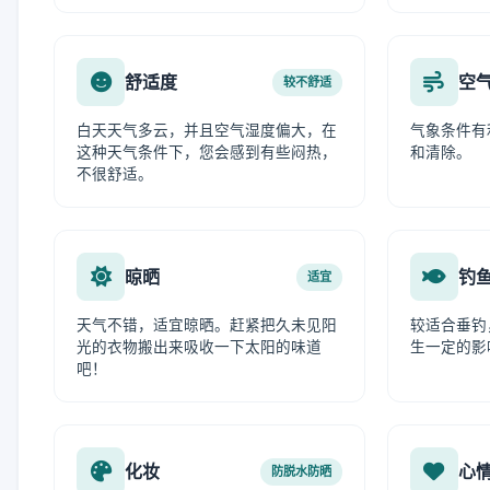
舒适度
空
较不舒适
白天天气多云，并且空气湿度偏大，在
气象条件有
这种天气条件下，您会感到有些闷热，
和清除。
不很舒适。
晾晒
钓
适宜
天气不错，适宜晾晒。赶紧把久未见阳
较适合垂钓
光的衣物搬出来吸收一下太阳的味道
生一定的影
吧！
化妆
心
防脱水防晒