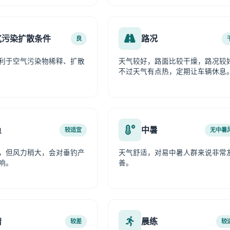
气污染扩散条件
路况
良
利于空气污染物稀释、扩散
天气较好，路面比较干燥，路况较
不过天气有点热，定期让车辆休息
鱼
中暑
较适宜
无中暑
，但风力稍大，会对垂钓产
天气舒适，对易中暑人群来说非常
响。
善。
情
晨练
较差
较