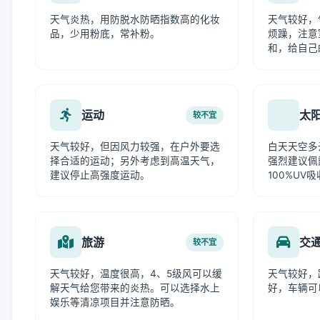
天气炎热，用防脱水防晒指数高的化妆
天气较好，
品，少用粉底，常补粉。
烦躁，注意
和，给自己
运动
太
较不宜
天气较好，但因风力较强，在户外要选
白天天空多
择合适的运动；另外考虑到高温天气，
强烈建议佩
建议停止高强度运动。
100%UV
旅游
交
较不宜
天气较好，温度很高，4、5级风可以缓
天气较好，
解天气给您带来的炎热。可以选择水上
好，车辆可
娱乐等清凉项目并注意防晒。