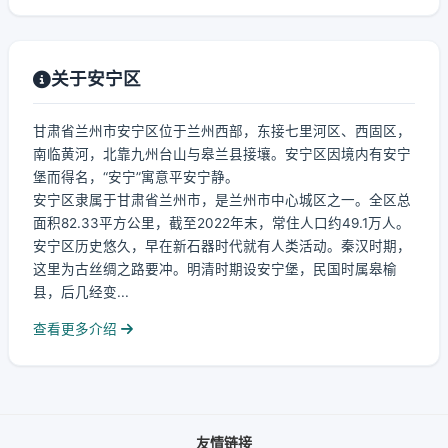
关于安宁区
甘肃省兰州市安宁区位于兰州西部，东接七里河区、西固区，
南临黄河，北靠九州台山与皋兰县接壤。安宁区因境内有安宁
堡而得名，“安宁”寓意平安宁静。
安宁区隶属于甘肃省兰州市，是兰州市中心城区之一。全区总
面积82.33平方公里，截至2022年末，常住人口约49.1万人。
安宁区历史悠久，早在新石器时代就有人类活动。秦汉时期，
这里为古丝绸之路要冲。明清时期设安宁堡，民国时属皋榆
县，后几经变...
查看更多介绍
友情链接