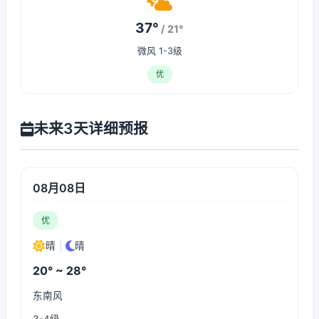
37°
/ 21°
微风 1-3级
优
未来3天详细预报
08月08日
优
晴
|
晴
20° ~ 28°
东南风