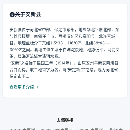
关于安新县
安新县位于河北省中部、保定市东部，地处华北平原北部，东
与雄县接壤，南邻任丘市，西接清苑区和高阳县，北连容城
县，地理坐标介于东经115°38′—116°07′、北纬38°43′—
39°02′之间。县域主体坐落于白洋淀腹地，地势低平，河淀交
织，属海河流域大清河水系。
“安新”之名始于民国三年（1914年），由原安州与新安两州县
合并而得，取二地首字为名，寓“安定新生”之意。现为河北省
保定市下...
查看更多介绍
友情链接
rdrqqo天气网
pmmaxwy天气网
qxtnrs天气网
dblgt天