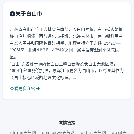
关于白山市
吉林省白山市位于吉林省东南部，长白山西麓，东与延边朝鲜
族自治州相邻，西与通化市接壤，北连吉林市，南与朝鲜民主
主义人民共和国隔鸭绿江相望，地理坐标介于东经125°20′—
128°45′、北纬41°21′—42°49′之间，属中温带湿润季风气候
区。
“白山”之名源于境内长白山主峰白云峰及长白山天池区域，
1994年经国务院批准，原浑江市更名为白山市，以彰显其作为
长白山核心区域的地理文化标识。...
查看更多介绍
友情链接
rdrqqo天气网
pmmaxwy天气网
qxtnrs天气网
dblgt天