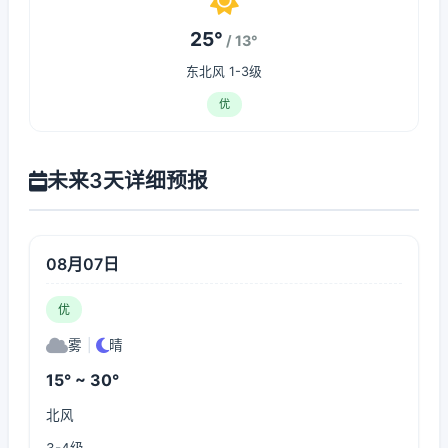
25°
/ 13°
东北风 1-3级
优
未来3天详细预报
08月07日
优
雾
|
晴
15° ~ 30°
北风