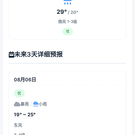
29°
/ 20°
微风 1-3级
优
未来3天详细预报
08月06日
优
暴雨
|
小雨
19° ~ 25°
东风