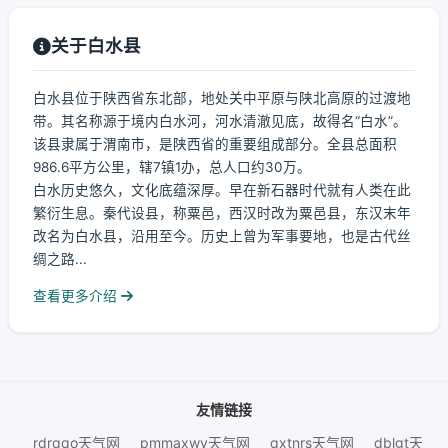
关于白水县
白水县位于陕西省东北部，地处关中平原与陕北高原的过渡地
带。其名称源于境内白水河，河水清澈见底，故得名“白水”。
该县隶属于渭南市，是陕西省的重要组成部分。全县总面积
986.6平方公里，辖7镇1办，总人口约30万。
白水历史悠久，文化底蕴深厚。早在新石器时代就有人类在此
繁衍生息。秦代设县，称粟邑，西汉时改为粟邑县，东汉末年
改名为白水县，沿用至今。历史上曾为军事要地，也是古代丝
绸之路...
查看更多介绍
友情链接
rdrqqo天气网
pmmaxwy天气网
qxtnrs天气网
dblgt天