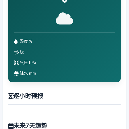
°
湿度 %
级
气压 hPa
降水 mm
逐小时预报
未来7天趋势