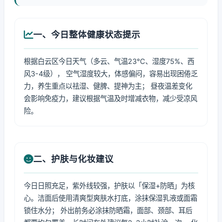
一、今日整体健康状态提示
根据白云区今日天气（多云、气温23℃、湿度75%、西
风3-4级）， 空气湿度较大，体感偏闷，容易出现困倦乏
力，养生重点以祛湿、健脾、提神为主； 昼夜温差变化
会影响免疫力，建议根据气温及时增减衣物，减少受凉风
险。
二、护肤与化妆建议
今日日照充足，紫外线较强，护肤以「保湿+防晒」为核
心。洁面后使用清爽型爽肤水打底，涂抹保湿乳液或面霜
锁住水分； 外出前务必涂抹防晒霜，面部、颈部、耳后