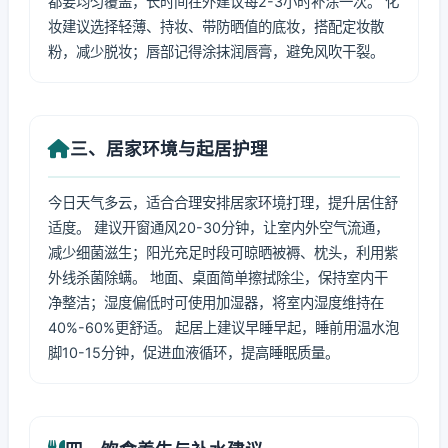
都要均匀覆盖，长时间在外建议每2-3小时补涂一次。 化
妆建议选择轻薄、持妆、带防晒值的底妆，搭配定妆散
粉，减少脱妆；唇部记得涂抹润唇膏，避免风吹干裂。
三、居家环境与起居护理
今日天气多云，适合合理安排居家环境打理，提升居住舒
适度。 建议开窗通风20-30分钟，让室内外空气流通，
减少细菌滋生；阳光充足时段可晾晒被褥、枕头，利用紫
外线杀菌除螨。 地面、桌面简单擦拭除尘，保持室内干
净整洁；湿度偏低时可使用加湿器，将室内湿度维持在
40%-60%更舒适。 起居上建议早睡早起，睡前用温水泡
脚10-15分钟，促进血液循环，提高睡眠质量。