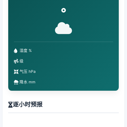
°
湿度 %
级
气压 hPa
降水 mm
逐小时预报