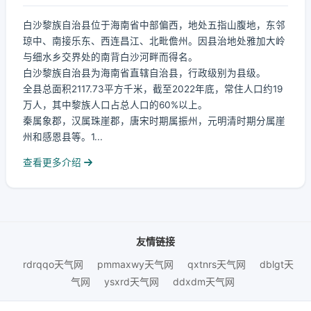
白沙黎族自治县位于海南省中部偏西，地处五指山腹地，东邻
琼中、南接乐东、西连昌江、北毗儋州。因县治地处雅加大岭
与细水乡交界处的南背白沙河畔而得名。
白沙黎族自治县为海南省直辖自治县，行政级别为县级。
全县总面积2117.73平方千米，截至2022年底，常住人口约19
万人，其中黎族人口占总人口的60%以上。
秦属象郡，汉属珠崖郡，唐宋时期属振州，元明清时期分属崖
州和感恩县等。1...
查看更多介绍
友情链接
rdrqqo天气网
pmmaxwy天气网
qxtnrs天气网
dblgt天
气网
ysxrd天气网
ddxdm天气网